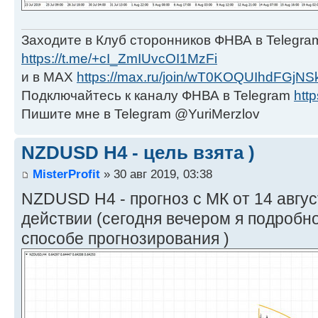
Заходите в Клуб сторонников ФНВА в Telegra
https://t.me/+cI_ZmIUvcOI1MzFi
и в МАХ
https://max.ru/join/wT0KOQUIhdFGjNS
Подключайтесь к каналу ФНВА в Telegram
http
Пишите мне в Telegram @YuriMerzlov
NZDUSD H4 - цель взята )
MisterProfit
» 30 авг 2019, 03:38
NZDUSD H4 - прогноз с МК от 14 авгус
действии (сегодня вечером я подробн
способе прогнозирования )