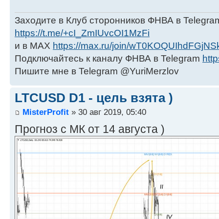
Заходите в Клуб сторонников ФНВА в Telegra
https://t.me/+cI_ZmIUvcOI1MzFi
и в МАХ
https://max.ru/join/wT0KOQUIhdFGjNS
Подключайтесь к каналу ФНВА в Telegram
http
Пишите мне в Telegram @YuriMerzlov
LTCUSD D1 - цель взята )
MisterProfit
» 30 авг 2019, 05:40
Прогноз с МК от 14 августа )