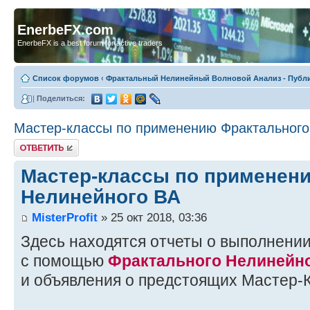
EnerbeFX.com
EnerbeFX is a best forum for active traders
Список форумов
‹
Фрактальный Нелинейный Волновой Анализ - Публ
|
Поделиться:
Мастер-классы по применению Фрактального
Ответить
Мастер-классы по применен
Нелинейного ВА
MisterProfit
» 25 окт 2018, 03:36
Здесь находятся отчеты о выполнени
с помощью
Фрактального Нелинейно
и объявления о предстоящих Мастер-К