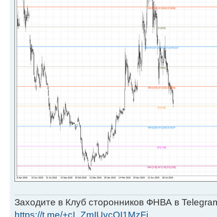
Заходите в Клуб сторонников ФНВА в Telegra
https://t.me/+cI_ZmIUvcOI1MzFi