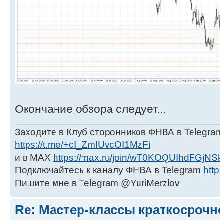
Окончание обзора следует...
Заходите в Клуб сторонников ФНВА в Telegra
https://t.me/+cI_ZmIUvcOI1MzFi
и в МАХ
https://max.ru/join/wT0KOQUIhdFGjNS
Подключайтесь к каналу ФНВА в Telegram
http
Пишите мне в Telegram @YuriMerzlov
Re: Мастер-классы краткосрочн